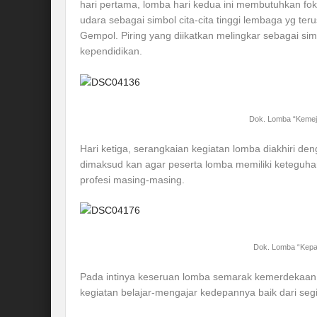
hari pertama, lomba hari kedua ini membutuhkan fok
udara sebagai simbol cita-cita tinggi lembaga yg te
Gempol. Piring yang diikatkan melingkar sebagai si
kependidikan.
Dok. Lomba “Kemeja
Hari ketiga, serangkaian kegiatan lomba diakhiri de
dimaksud kan agar peserta lomba memiliki keteguhan
profesi masing-masing.
Dok. Lomba “Kepal
Pada intinya keseruan lomba semarak kemerdekaan t
kegiatan belajar-mengajar kedepannya baik dari segi