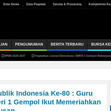
Data Siswa
Data Pegawai
Sarana & Prasarana
Kompetensi Kea
LIAN
PENGUMUMAN
BERITA TERBARU
BURSA KE
B 2026-2027
Tingkatkan Literasi Demokrasi: SMKN 1 Gempol Bekerjasama den
lik Indonesia Ke-80 : Guru
i 1 Gempol Ikut Memeriahkan
usan.