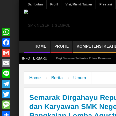
Sambutan
Profil
Visi, Misi & Tujuan
Prestasi
WhatsApp
HOME
PROFIL
KOMPETENSI KEAH
Facebook
INFO TERBARU
elajar, SMK Negeri 1 Gempol Aphel Pagi Bersama Satlantas Polres Pasuruan
SPM
Gmail
Email
Home
Berita
Umum
Line
Telegram
Semarak Dirgahayu Repub
Twitter
dan Karyawan SMK Neger
Message
Rangkaian Lomba Agust