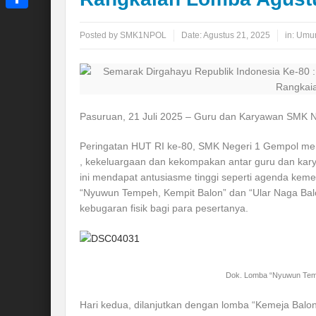
Share
Posted by
SMK1NPOL
Date:
Agustus 21, 2025
in:
Umu
Pasuruan, 21 Juli 2025 – Guru dan Karyawan SMK 
Peringatan HUT RI ke-80, SMK Negeri 1 Gempol me
, kekeluargaan dan kekompakan antar guru dan kar
ini mendapat antusiasme tinggi seperti agenda kem
“Nyuwun Tempeh, Kempit Balon” dan “Ular Naga Balo
kebugaran fisik bagi para pesertanya.
Dok. Lomba “Nyuwun Temp
Hari kedua, dilanjutkan dengan lomba “Kemeja Balon