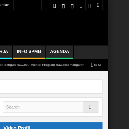
hlian
RJA
INFO SPMB
AGENDA
gan Bawaslu Melalui Program Bawaslu Mengajar
15 Siswa-Siswa SMKN 1 GEMPO
Video Profil