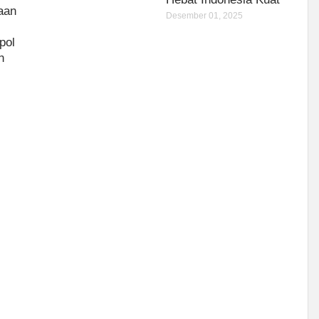
aan
Desember 01, 2025
,
pol
n