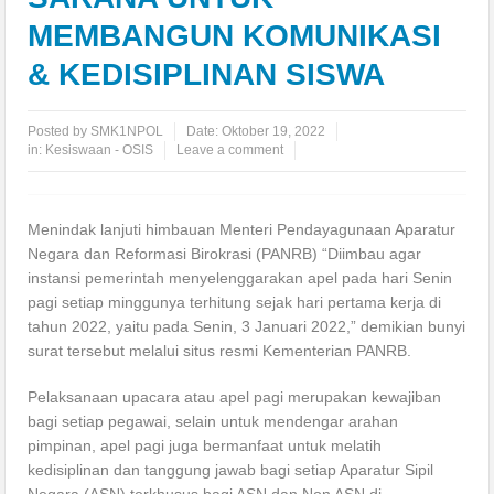
2026
MEMBANGUN KOMUNIKASI
& KEDISIPLINAN SISWA
Gempala SMKN 1 Gempol Lakukan Penanaman Pohon di Pos 1
Posted by
SMK1NPOL
Date:
Oktober 19, 2022
Gunung Penanggungan
in:
Kesiswaan - OSIS
Leave a comment
PT. Trass Anugrah Makmur Adakan Rekrutmen di SMKN 1
Menindak lanjuti himbauan Menteri Pendayagunaan Aparatur
Gempol
Negara dan Reformasi Birokrasi (PANRB) “Diimbau agar
ISRA’ MI’RAJ: PENGUAT KEWAJIBAN SHOLAT BAGI PELAJAR
instansi pemerintah menyelenggarakan apel pada hari Senin
pagi setiap minggunya terhitung sejak hari pertama kerja di
Hadirkan Alumni Dari Berbagai Perguruan Tinggi, SMKN 1
tahun 2022, yaitu pada Senin, 3 Januari 2022,” demikian bunyi
surat tersebut melalui situs resmi Kementerian PANRB.
Gempol Tingkatkan Peminatan Siswa Melanjutkan ke Pendidikan
Pelaksanaan upacara atau apel pagi merupakan kewajiban
Tinggi
bagi setiap pegawai, selain untuk mendengar arahan
pimpinan, apel pagi juga bermanfaat untuk melatih
Tingkat Kemampuan Kepalangmerahan SMKN 1 Gempol. PMR
kedisiplinan dan tanggung jawab bagi setiap Aparatur Sipil
Wira Lakukan Sertijab organisasi Tahun 2025-2026