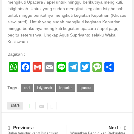
mengikuti Upacara / apel untuk minggu berikutnya mengikuti,
Istighotsah. Untuk yang sudah mengikuti kegiatan Istighotsah
untuk mnggu berikutnya mengikuti kegiatan Keputrian (Khusus
siswi putri). Untuk yang sudah mengikuti kegiatan Keputrian
minggu berikutnya mengikuti kegiatan upacara / apel pagi,
begitu seterusnya. Ungkap Agus Supriyanto selaku Waka
Kesiswaan.
Bagikan :
WhatsApp
Facebook
Gmail
Email
Line
Telegram
Twitter
Messa
Sha
Tags:
apel
istighotsah
keputrian
upacara
share
Previous :
Next :
Bulan Agustus yang Dinantikan,
Wujudkan Pendidikan Berkualitas,