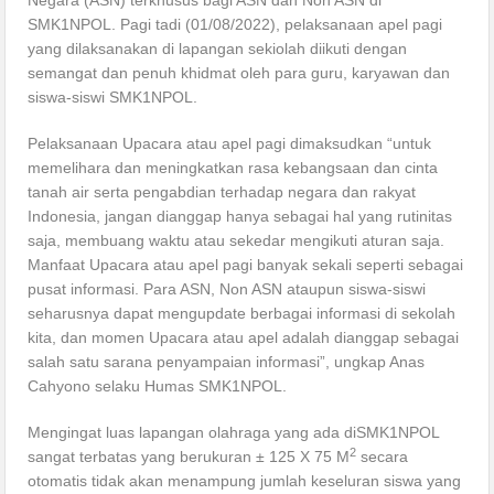
Negara (ASN) terkhusus bagi ASN dan Non ASN di
SMK1NPOL. Pagi tadi (01/08/2022), pelaksanaan apel pagi
yang dilaksanakan di lapangan sekiolah diikuti dengan
semangat dan penuh khidmat oleh para guru, karyawan dan
siswa-siswi SMK1NPOL.
Pelaksanaan Upacara atau apel pagi dimaksudkan “untuk
memelihara dan meningkatkan rasa kebangsaan dan cinta
tanah air serta pengabdian terhadap negara dan rakyat
Indonesia, jangan dianggap hanya sebagai hal yang rutinitas
saja, membuang waktu atau sekedar mengikuti aturan saja.
Manfaat Upacara atau apel pagi banyak sekali seperti sebagai
pusat informasi. Para ASN, Non ASN ataupun siswa-siswi
seharusnya dapat mengupdate berbagai informasi di sekolah
kita, dan momen Upacara atau apel adalah dianggap sebagai
salah satu sarana penyampaian informasi”, ungkap Anas
Cahyono selaku Humas SMK1NPOL.
Mengingat luas lapangan olahraga yang ada diSMK1NPOL
2
sangat terbatas yang berukuran ± 125 X 75 M
secara
otomatis tidak akan menampung jumlah keseluran siswa yang