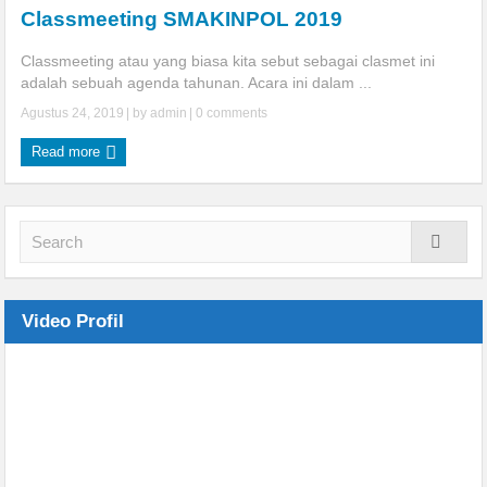
Classmeeting SMAKINPOL 2019
Gempala SMKN 1 Gempol Lakukan Penanaman Pohon di Pos 1
Classmeeting atau yang biasa kita sebut sebagai clasmet ini
adalah sebuah agenda tahunan. Acara ini dalam ...
Gunung Penanggungan
Agustus 24, 2019
| by
admin
|
0 comments
PT. Trass Anugrah Makmur Adakan Rekrutmen di SMKN 1
Read more
Gempol
ISRA’ MI’RAJ: PENGUAT KEWAJIBAN SHOLAT BAGI PELAJAR
Hadirkan Alumni Dari Berbagai Perguruan Tinggi, SMKN 1
Gempol Tingkatkan Peminatan Siswa Melanjutkan ke Pendidikan
Video Profil
Tinggi
Tingkat Kemampuan Kepalangmerahan SMKN 1 Gempol. PMR
Wira Lakukan Sertijab organisasi Tahun 2025-2026