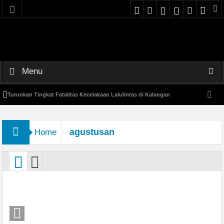
Menu
Turunkan Tingkat Fatalitas Kecelakaan Lalulintas di Kalangan
Pelajar, SMK Negeri 1 Gempol Aphel Pagi Bersama Satlantas Polres
agustusan
Home
Pasuruan
SPMB 2026-2027
Tingkatkan Literasi Demokrasi: SMKN 1 Gempol Bekerjasama
dengan Bawaslu Melalui Program Bawaslu Mengajar
15 Siswa-Siswa SMKN 1 GEMPOL Lolos Seleksi SNBP Tahun 2026