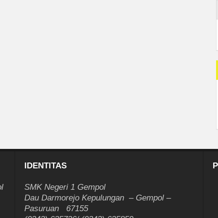
IDENTITAS
P
l
SMK Negeri 1 Gempol
Dau Darmorejo Kepulungan – Gempol –
Pasuruan 67155