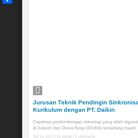
Share
Jurusan Teknik Pendingin Sinkronis
Kurikulum dengan PT. Daikin
Cepatnya perkembangan teknologi yang telah digun
di Industri dan Dunia Kerja (IDUKA) terkadang masih .
Juli 31, 2023
| by
admin
|
0 comments