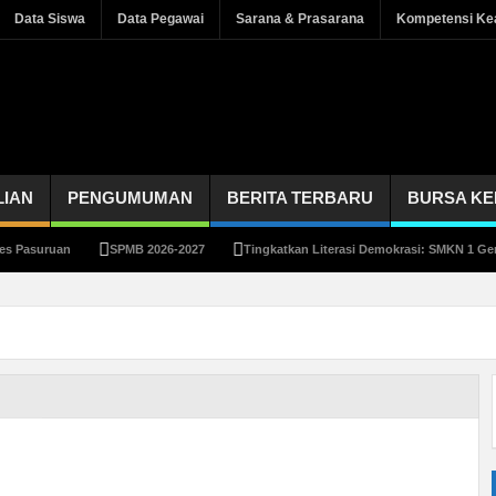
Data Siswa
Data Pegawai
Sarana & Prasarana
Kompetensi Kea
LIAN
PENGUMUMAN
BERITA TERBARU
BURSA KE
asuruan
SPMB 2026-2027
Tingkatkan Literasi Demokrasi: SMKN 1 Gempol