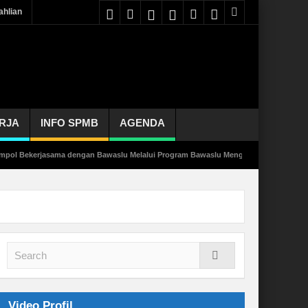
hlian
RJA
INFO SPMB
AGENDA
 Bekerjasama dengan Bawaslu Melalui Program Bawaslu Mengajar
15 Siswa-Si
Video Profil