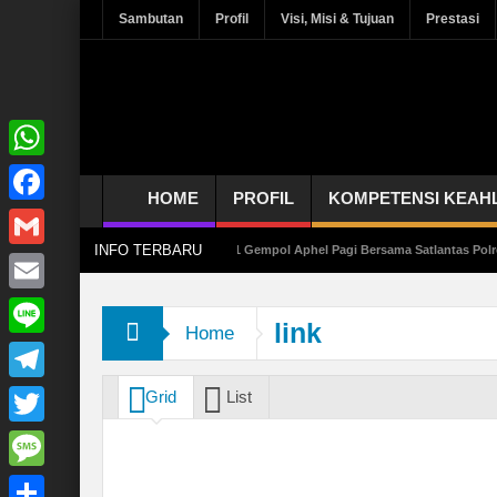
Sambutan
Profil
Visi, Misi & Tujuan
Prestasi
WhatsApp
HOME
PROFIL
KOMPETENSI KEAH
Facebook
INFO TERBARU
tas di Kalangan Pelajar, SMK Negeri 1 Gempol Aphel Pagi Bersama Satlantas Polres P
Gmail
Email
link
Home
Line
Telegram
Grid
List
Twitter
Message